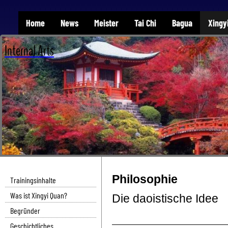
Home
News
Meister
Tai Chi
Bagua
Xingy
Internal Arts
Philosophie
Trainingsinhalte
Was ist Xingyi Quan?
Die daoistische Idee
Begründer
Geschichtliches