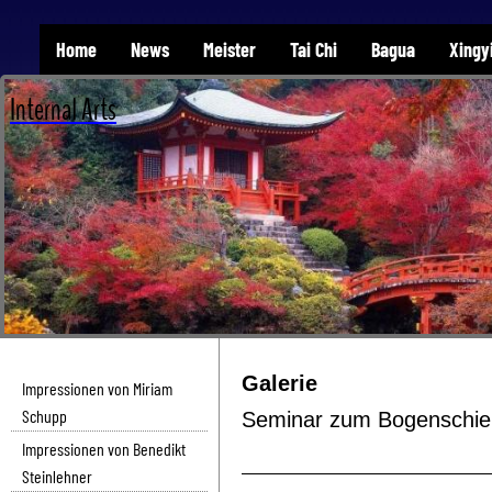
Home
News
Meister
Tai Chi
Bagua
Xingy
Internal Arts
Galerie
Impressionen von Miriam
Schupp
Seminar zum Bogenschi
Impressionen von Benedikt
Steinlehner