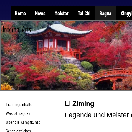
Home
News
Meister
Tai Chi
Bagua
Xingy
Internal Arts
Li Ziming
Trainingsinhalte
Was ist Bagua?
Legende und Meister
Über die Kampfkunst
Geschichtliches