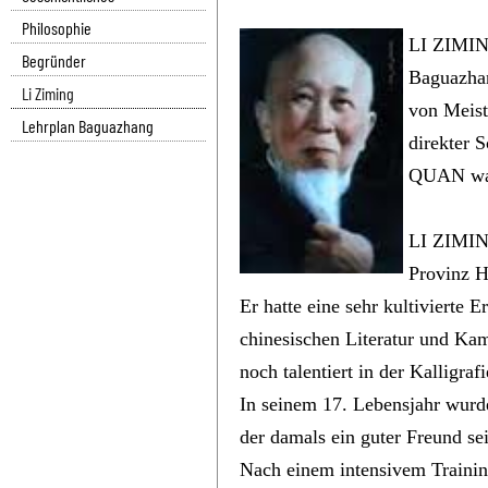
Philosophie
LI ZIMIN
Begründer
Baguazhan
Li Ziming
von Meis
Lehrplan Baguazhang
direkter
QUAN wa
LI ZIMING
Provinz H
Er hatte eine sehr kultivierte 
chinesischen Literatur und Ka
noch talentiert in der Kalligra
In seinem 17. Lebensjahr wu
der damals ein guter Freund se
Nach einem intensivem Trainin