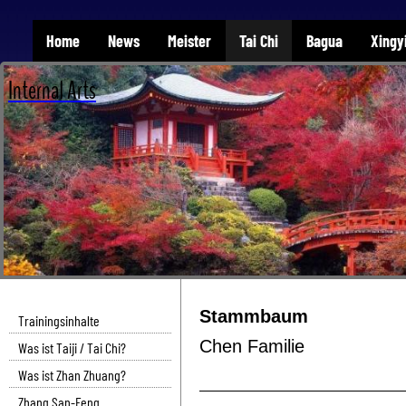
Home
News
Meister
Tai Chi
Bagua
Xingy
Internal Arts
Stammbaum
Trainingsinhalte
Chen Familie
Was ist Taiji / Tai Chi?
Was ist Zhan Zhuang?
Zhang San-Feng