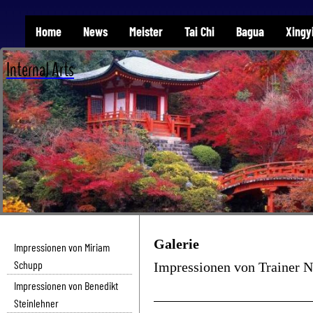
Home
News
Meister
Tai Chi
Bagua
Xingy
Internal Arts
Galerie
Impressionen von Miriam
Schupp
Impressionen von Trainer Ni
Impressionen von Benedikt
Steinlehner