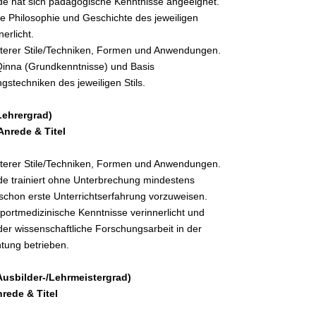
de hat sich pädagogische Kenntnisse angeeignet.
die Philosophie und Geschichte des jeweiligen
nerlicht.
terer Stile/Techniken, Formen und Anwendungen.
 Qinna (Grundkenntnisse) und Basis
ngstechniken des jeweiligen Stils.
Lehrergrad)
nrede & Titel
terer Stile/Techniken, Formen und Anwendungen.
de trainiert ohne Unterbrechung mindestens
schon erste Unterrichtserfahrung vorzuweisen.
sportmedizinische Kenntnisse verinnerlicht und
oder wissenschaftliche Forschungsarbeit in der
chtung betrieben.
Ausbilder-/Lehrmeistergrad)
rede & Titel