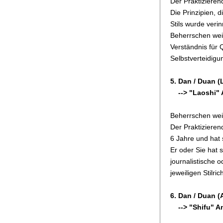
Der Praktizieren
Die Prinzipien, 
Stils wurde verin
Beherrschen wei
Verständnis für
Selbstverteidigu
5. Dan / Duan (
--> "Laoshi" A
Beherrschen wei
Der Praktizieren
6 Jahre und hat 
Er oder Sie hat 
journalistische 
jeweiligen Stilri
6. Dan / Duan (
--> "Shifu" An