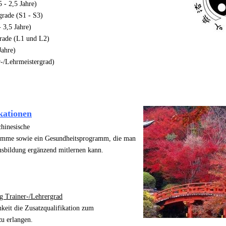
5 - 2,5 Jahre)
grade (S1 - S3)
- 3,5 Jahre)
grade (L1 und L2)
Jahre)
r-/Lehrmeistergrad)
kationen
chinesische
mme sowie ein Gesundheitsprogramm, die man
usbildung ergänzend mitlernen kann.
g Trainer-/Lehrergrad
hkeit die Zusatzqualifikation zum
u erlangen.