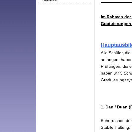
Im Rahmen der I
Graduierungen 
Hauptausbi
Alle Schüler, di
anfangen,
haben
Prüfungen, die e
haben wir 5 Sch
Graduierungssy
1. Dan / Duan (
Beherrschen der
Stabile Haltung,