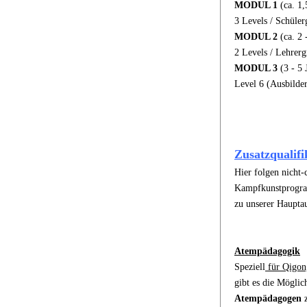
MODUL 1
(ca. 1,
3 Levels / Schüler
MODUL 2
(ca. 2 
2 Levels / Lehrer
MODUL 3
(3 - 5 
Level 6 (Ausbilde
Zusatzqualifi
Hier folgen nicht-
Kampfkunstprogra
zu unserer Haupta
Atempädagogik
Speziell
für Qigon
gibt es die Möglic
Atempädagogen
z