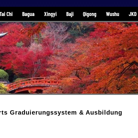
Tai Chi
Bagua
Xingyi
Baji
Qigong
Wushu
JKD
Arts Graduierungssystem & Ausbildung