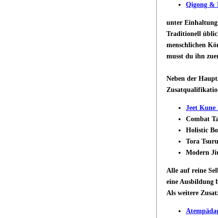
Qigong & 
unter Einhaltun
Traditionell übli
menschlichen Kör
musst du ihn zue
Neben der Haupta
Zusatqualifikati
Jeet Kune
Combat T
Holistic B
Tora Tsur
Modern Jiu
Alle auf reine S
eine Ausbildung 
Als weitere Zusat
Atempäda