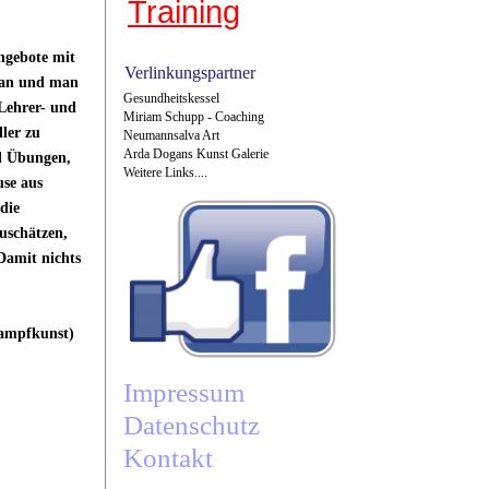
Training
ngebote mit
Verlinkungspartner
e an und man
Gesundheitskessel
 Lehrer- und
Miriam Schupp - Coaching
ler zu
Neumannsalva Art
Arda Dogans Kunst Galerie
d Übungen,
Weitere Links....
use aus
die
uschätzen,
Damit nichts
Kampfkunst)
Impressum
Datenschutz
Kontakt