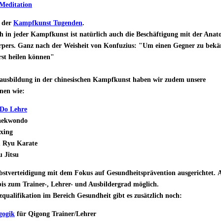
Meditation
g der
Kampfkunst Tugenden
.
ch in jeder Kampfkunst ist natürlich auch die Beschäftigung mit der Anat
pers. Ganz nach der Weisheit von Konfuzius:
"Um einen Gegner zu bekä
rst heilen können"
usbildung in der chinesischen Kampfkunst haben wir zudem unsere
onen wie:
 Do Lehre
aekwondo
oxing
u Ryu Karate
 Jitsu
elbstverteidigung mit dem Fokus auf Gesundheitsprävention ausgerichtet.
A
bis zum Trainer-, Lehrer- und Ausbildergrad möglich.
zqualifikation im Bereich Gesundheit gibt es zusätzlich noch:
gogik
für Qigong Trainer/Lehrer