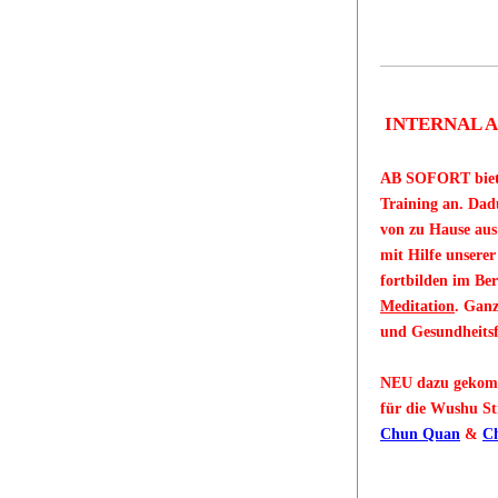
INTERNAL A
AB SOFORT biete
Training an. Da
von zu Hause aus
mit Hilfe unserer
fortbilden im Be
Meditation
.
Ganz
und Gesundheits
NEU dazu gekom
für die Wushu St
Chun Quan
&
Ch