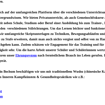
en.
sich auf der umfangreichen Plattform über die verschiedenen Unterrichtsa
ntergrundwissen. Wir bieten Privatunterricht, als auch Gemeinschftskurs
eit neben Schule, Studium oder Beruf einer Ausbildung bis zum Trainer-,
 den verschiedenen Stilrichtungen. Um das Lernen leichter und funktionel
 wir umfangreiche Skriptunterlagen zu Techniken, Bewegungsabläufen un
e zu Stufe erweitern, damit man auch nichts vergisst und selbst von zu Ha
achgehen kann. Zudem schätzen wir Engagement für das Training und für 
igkeit sehr. Um die harte Arbeit unserer Schüler und Schülerinnnen wertz
hren unser
Ehrungssystem
nach fernöstlichem Brauch ins Leben gerufen. 
gerät.
s in Bochum beschäftigen wir uns mit traditionellem Wushu (chinesische 
n Inneren Kampfkünsten & Gesundheitspraktiken wie z.B.:
ng
an