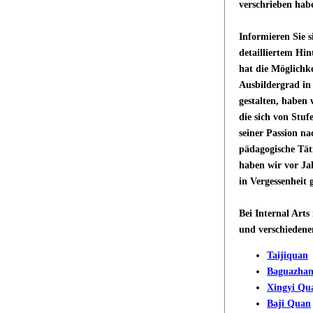
verschrieben hab
Informieren Sie 
detailliertem Hi
hat die Möglichk
Ausbildergrad in
gestalten, haben
die sich von Stuf
seiner Passion n
pädagogische Tät
haben wir vor Ja
in Vergessenheit 
Bei Internal Art
und verschiedene
Taijiquan
Baguazha
Xingyi Qu
Baji Quan