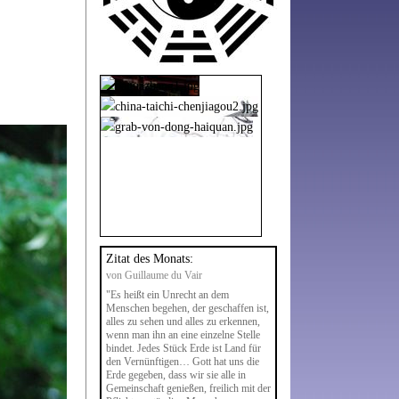
Zitat des Monats:
von Guillaume du Vair
"Es heißt ein Unrecht an dem
Menschen begehen, der geschaffen ist,
alles zu sehen und alles zu erkennen,
wenn man ihn an eine einzelne Stelle
bindet. Jedes Stück Erde ist Land für
den Vernünftigen… Gott hat uns die
Erde gegeben, dass wir sie alle in
Gemeinschaft genießen, freilich mit der