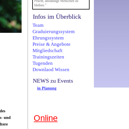
Pflicht, anständige Menschen zu
bleiben."
Infos im Überblick
Team
Graduierungssystem
Ehrungssystem
Preise & Angebote
Mitgliedschaft
Trainingszeiten
Tugenden
Downlaod Wissen
NEWS zu Events
in Planung
des
Online
s- und
ltere