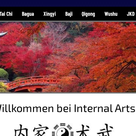
Tai Chi
Bagua
Xingyi
Baji
Qigong
Wushu
JKD
illkommen bei Internal Arts