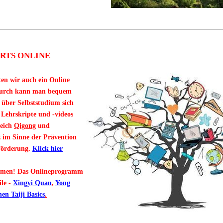
RTS ONLINE
n wir auch ein Online
durch kann man bequem
 über Selbststudium sich
 Lehrskripte und -videos
reich
Qigong
und
 im Sinne der Prävention
förderung.
Klick hier
men! Das Onlineprogramm
ile -
Xingyi Quan
,
Yong
en Taiji Basics
.