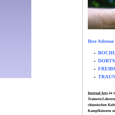
Ihre Adresse
BOCHU
DORTM
FREIBU
TRAUNS
Internal Arts
ist 
Trainern/Lehrern
chinesischen Kult
Kampfkünsten sow