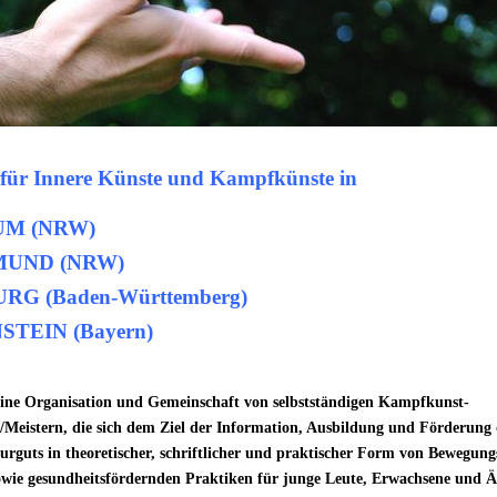
 für Innere Künste und Kampfkünste in
M (NRW)
UND (NRW)
RG (Baden-Württemberg)
TEIN (Bayern)
eine Organisation und Gemeinschaft von selbstständigen Kampfkunst-
/Meistern, die sich dem Ziel der Information, Ausbildung und Förderung 
urguts in theoretischer, schriftlicher und praktischer Form von Bewegung
ie gesundheitsfördernden Praktiken für junge Leute, Erwachsene und Ä