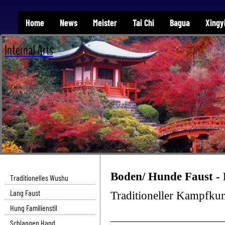
Home
News
Meister
Tai Chi
Bagua
Xingy
Internal Arts
Boden/ Hunde Faust -
Traditionelles Wushu
Lang Faust
Traditioneller Kampfkuns
Hung Familienstil
Schlangen Hand